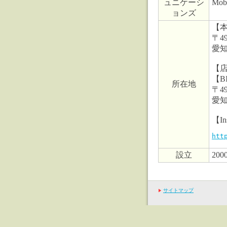
ュニケーシ
Mobi
ョンズ
【
〒49
愛
【
【B
所在地
〒49
愛
【I
htt
設立
200
サイトマップ